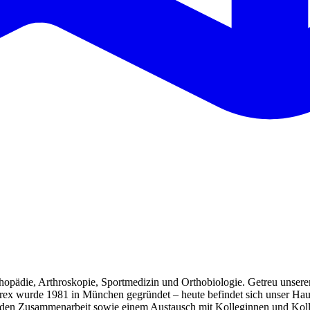
pädie, Arthroskopie, Sportmedizin und Orthobiologie. Getreu unserer 
hrex wurde 1981 in München gegründet – heute befindet sich unser Hau
enden Zusammenarbeit sowie einem Austausch mit Kolleginnen und Kolle