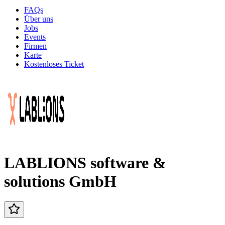
FAQs
Über uns
Jobs
Events
Firmen
Karte
Kostenloses Ticket
LABLIONS software &
solutions GmbH