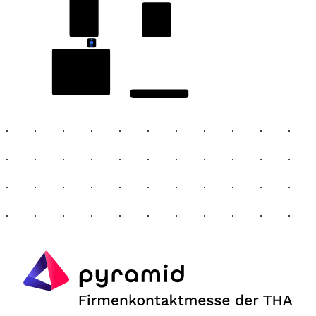
Catch
It
If
CV-Check
You
Can
Catering
Haupt Eingang