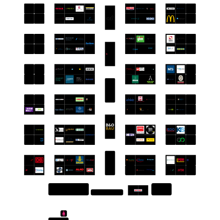
N01
N02
N12
M01
M02
M12
L01
L02
L12
K01
K02
K12
H01
H02
H12
G01
G02
G12
S03
F01
F02
F12
E12
D12
C01
C10
C12
S01
A07
A12
Chill-out
Master Area
area
Hallen Eingang