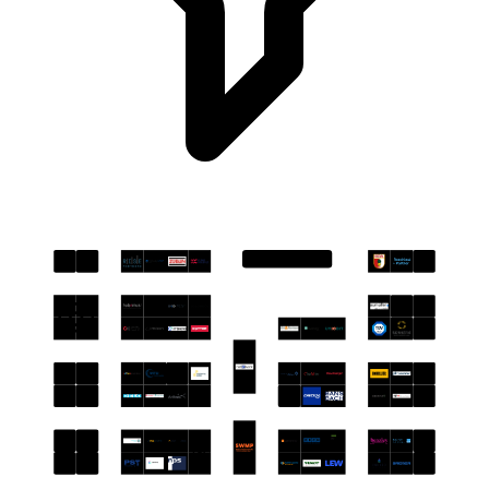
Bühne
Y01
Y02
Y12
X11
X12
W12
V01
V02
V05
V12
U01
U02
U07
U12
T01
T02
T12
P01
P02
P12